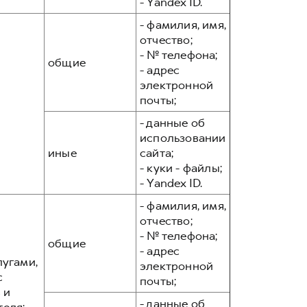
- Yandex ID.
- фамилия, имя,
отчество;
- № телефона;
общие
- адрес
электронной
почты;
- данные об
использовании
иные
сайта;
- куки - файлы;
- Yandex ID.
- фамилия, имя,
отчество;
- № телефона;
общие
- адрес
лугами,
электронной
с
почты;
 и
- данные об