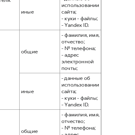
теля:
использовании
иные
сайта;
- куки - файлы;
- Yandex ID.
- фамилия, имя,
отчество;
- № телефона;
общие
- адрес
электронной
почты;
- данные об
использовании
иные
сайта;
- куки - файлы;
- Yandex ID.
- фамилия, имя,
отчество;
- № телефона;
общие
- адрес