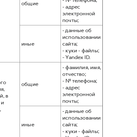
- № телефона;
общие
- адрес
электронной
почты;
- данные об
использовании
иные
сайта;
- куки - файлы;
- Yandex ID.
- фамилия, имя,
отчество;
- № телефона;
ого
общие
- адрес
я,
электронной
, в
почты;
 и
,
- данные об
использовании
иные
сайта;
- куки - файлы;