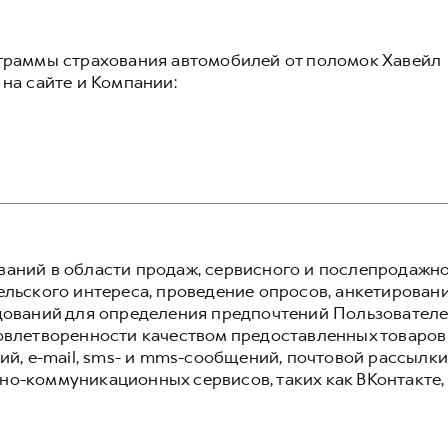
граммы страхования автомобилей от поломок Хавейл
на сайте и Компании:
аний в области продаж, сервисного и послепродажн
льского интереса, проведение опросов, анкетировани
дований для определения предпочтений Пользователей
овлетворенности качеством предоставленных товаров
ий, e-mail, sms- и mms-сообщений, почтовой рассылки
о-коммуникационных сервисов, таких как ВКонтакте,