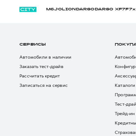
M6
JOLION
DARGO
DARGO Х
F7
F7x
СЕРВИСЫ
ПОКУП
Автомобили в наличии
Автомоби
Заказать тест-драйв
Конфигур
Рассчитать кредит
Аксессуа
Записаться на сервис
Каталоги
Програм
Тест-дра
Трейд-ин
Кредитны
Страхова