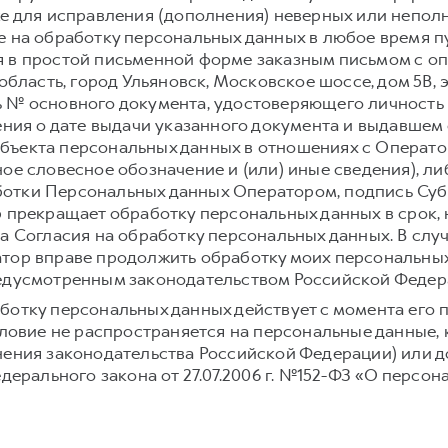
же для исправления (дополнения) неверных или непол
е на обработку персональных данных в любое время 
 в простой письменной форме заказным письмом с о
область, город Ульяновск, Московское шоссе, дом 5В, э
 № основного документа, удостоверяющего личность
ения о дате выдачи указанного документа и выдавшем е
ъекта персональных данных в отношениях с Оператор
ое словесное обозначение и (или) иные сведения), л
отки Персональных данных Оператором, подпись Суб
р прекращает обработку персональных данных в срок,
а Согласия на обработку персональных данных. В слу
тор вправе продолжить обработку моих персональных
редусмотренным законодательством Российской Федер
ботку персональных данных действует с момента его 
условие не распространяется на персональные данные,
нения законодательства Российской Федерации) или до
едерального закона от 27.07.2006 г. №152-ФЗ «О персон