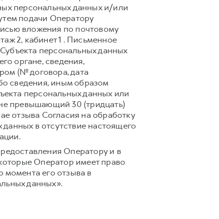
ных персональных данных и/или
путем подачи Оператору
писью вложения по почтовому
таж 2, кабинет 1 . Письменное
 Субъекта персональных данных
го органе, сведения,
ом (№ договора, дата
ибо сведения, иным образом
ъекта персональных данных или
 не превышающий 30 (тридцать)
чае отзыва Согласия на обработку
 данных в отсутствие настоящего
ации.
предоставления Оператору и в
 которые Оператор имеет право
 момента его отзыва в
альных данных».