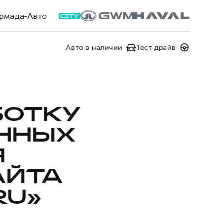
рмада-Авто
Авто в наличии
Тест-драйв
БОТКУ
ННЫХ
Я
АЙТА
RU»