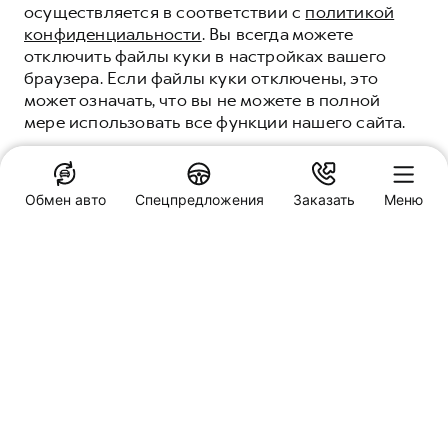
осуществляется в соответствии с
политикой
конфиденциальности
. Вы всегда можете
отключить файлы куки в настройках вашего
браузера. Если файлы куки отключены, это
может означать, что вы не можете в полной
мере использовать все функции нашего сайта.
ПОНЯТНО
Обмен авто
Спецпредложения
Заказать
Меню
Специальные предложения
ЭЛЕКТРОННЫЙ ПТС
Макс
Telegram
Заказать звонок
Звонок
ЧТО ТАКОЕ
ЭЛЕКТРОННЫЙ ПТС
Обмен авто
ЭПТС — это электронный паспорт
транспортного средства. В нем содержится