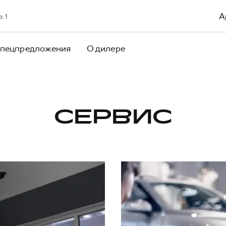
А
. 1
пецпредложения
О дилере
СЕРВИС