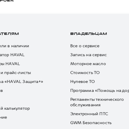
POER
АТЕЛЯМ
ВЛАДЕЛЬЦАМ
ли в наличии
Все о сервисе
атор HAVAL
Запись на сервис
ры HAVAL
Моторное масло
 и прайс-листы
Стоимость ТО
ма «HAVAL Защита+»
Нулевое ТО
йв
Программа «Помощь на до
Регламенты технического
обслуживания
й калькулятор
Электронный ПТС
ние
GWM Безопасность