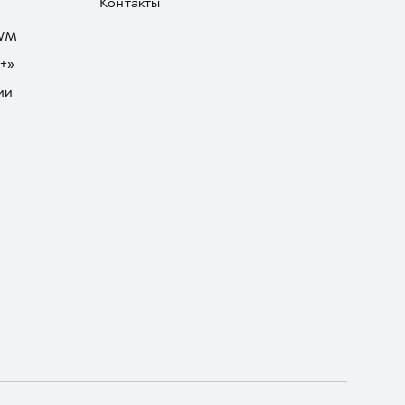
Контакты
GWM
+»
ии