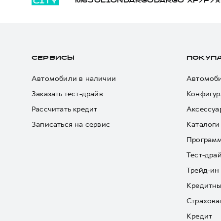
M6
JOLION
DARGO
DARGO Х
F7
F7x
СЕРВИСЫ
ПОКУП
Автомобили в наличии
Автомоби
Заказать тест-драйв
Конфигур
Рассчитать кредит
Аксессуа
Записаться на сервис
Каталоги
Програм
Тест-дра
Трейд-ин
Кредитны
Страхова
Кредит