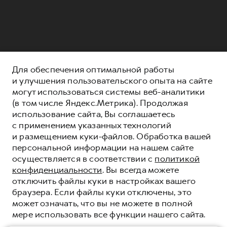
Для обеспечения оптимальной работы
и улучшения пользовательского опыта на сайте
могут использоваться системы веб-аналитики
(в том числе Яндекс.Метрика). Продолжая
использование сайта, Вы соглашаетесь
с применением указанных технологий
и размещением куки-файлов. Обработка вашей
персональной информации на нашем сайте
осуществляется в соответствии с
политикой
конфиденциальности
. Вы всегда можете
отключить файлы куки в настройках вашего
браузера. Если файлы куки отключены, это
МОТОРНОЕ
может означать, что вы не можете в полной
МАСЛО HAVAL
мере использовать все функции нашего сайта.
НОВЫЙ ГЕРОЙ НА ЗАЩИТЕ ВАШЕГО