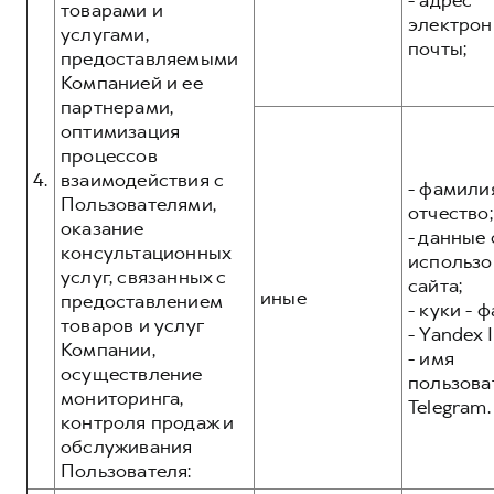
- адрес
товарами и
электрон
услугами,
почты;
предоставляемыми
Компанией и ее
партнерами,
оптимизация
процессов
4.
взаимодействия с
- фамилия
Пользователями,
отчество;
оказание
- данные 
консультационных
использо
услуг, связанных с
сайта;
иные
предоставлением
- куки - 
товаров и услуг
- Yandex I
Компании,
- имя
осуществление
пользова
мониторинга,
Telegram.
контроля продаж и
обслуживания
Пользователя: