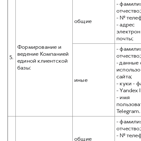
- фамилия
отчество;
- № теле
общие
- адрес
электрон
почты;
Формирование и
- фамилия
ведение Компанией
отчество;
5.
единой клиентской
- данные 
базы:
использо
сайта;
иные
- куки - 
- Yandex I
- имя
пользова
Telegram.
- фамилия
отчество;
- № теле
общие