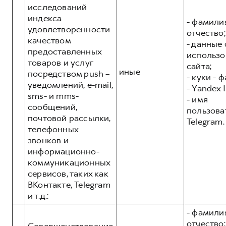
исследований
индекса
- фамилия
удовлетворенности
отчество;
качеством
- данные 
предоставленных
использо
товаров и услуг
сайта;
иные
посредством push –
- куки - 
уведомлений, e-mail,
- Yandex I
sms- и mms-
- имя
сообщений,
пользова
почтовой рассылки,
Telegram.
телефонных
звонков и
информационно-
коммуникационных
сервисов, таких как
ВКонтакте, Telegram
и т.д.:
- фамилия
отчество;