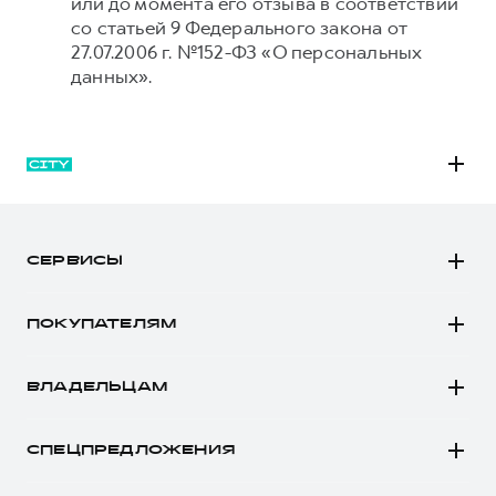
или до момента его отзыва в соответствии
со статьей 9 Федерального закона от
27.07.2006 г. №152-ФЗ «О персональных
данных».
M6
JOLION
СЕРВИСЫ
DARGO
Автомобили в наличии
DARGO Х
ПОКУПАТЕЛЯМ
Заказать тест-драйв
F7
Автомобили в наличии
Рассчитать кредит
F7x
ВЛАДЕЛЬЦАМ
Конфигуратор HAVAL
Записаться на сервис
POER
Все о сервисе
Аксессуары HAVAL
СПЕЦПРЕДЛОЖЕНИЯ
Запись на сервис
Каталоги и прайс-листы
Покупателям