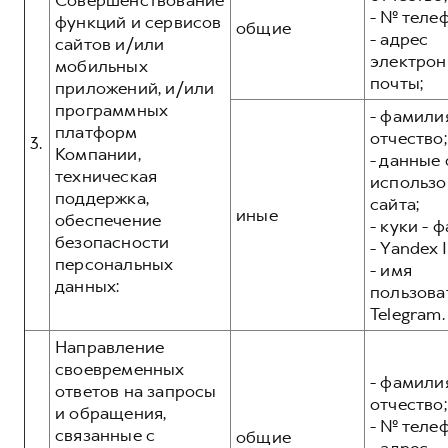
Совершенствование
- № теле
функций и сервисов
общие
- адрес
сайтов и/или
электрон
мобильных
почты;
приложений, и/или
программных
- фамилия
платформ
отчество;
3.
Компании,
- данные 
техническая
использо
поддержка,
сайта;
иные
обеспечение
- куки - 
безопасности
- Yandex I
персональных
- имя
данных:
пользова
Telegram.
Направление
своевременных
- фамилия
ответов на запросы
отчество;
и обращения,
- № теле
связанные с
общие