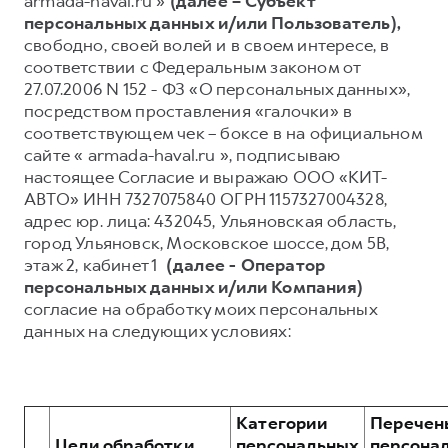
armada-haval.ru »
(далее – Субъект
персональных данных и/или Пользователь),
Тест-драйв
СЕРВИСНОЕ ОБСЛУЖИВАНИЕ
О дилере
свободно, своей волей и в своем интересе, в
Трейд-ин
Нулевое ТО
Наша команда
соответствии с Федеральным законом от
27.07.2006 N 152 - ФЗ «О персональных данных»,
DARGO
DARGO X
Программа «Помощь на дороге»
Контакты
от 3 199 000 ₽
от 3 499 000 ₽
посредством проставления «галочки» в
КРЕДИТ И СТРАХОВАНИЕ
Регламенты технического обслуживания
соответствующем чек – боксе в на официальном
сайте « armada-haval.ru », подписываю
Кредитный калькулятор
Электронный ПТС
настоящее Согласие и выражаю ООО «КИТ-
Страхование
АВТО» ИНН 7327075840 ОГРН 1157327004328,
адрес юр. лица: 432045, Ульяновская область,
Кредит
ПОДДЕРЖКА
город Ульяновск, Московское шоссе, дом 5В,
F7
F7X
GWM Безопасность
от 2 899 000 ₽
от 3 599 000 ₽
этаж 2, кабинет 1
(далее - Оператор
персональных данных и/или Компания)
КОРПОРАТИВНЫМ КЛИЕНТАМ
Гарантия HAVAL
согласие на обработку моих персональных
Для малого бизнеса
Мобильное приложение GWM
данных на следующих условиях:
Корпоративным клиентам
Программа «HAVAL Защита+»
Крупным корпоративным клиентам
Руководства по эксплуатации
POER
от 3 449 000 ₽
Система управления автопарком
Подписки
Категории
Перечен
Цели обработки
персональных
персона