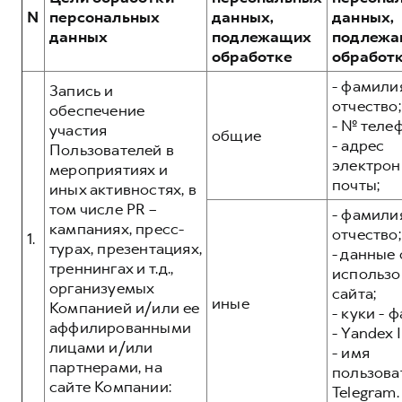
Сервис для корпоративных клиентов
N
персональных
данных,
данных,
HAVAL Лизинг
АКСЕССУАРЫ HAVAL
данных
подлежащих
подлежа
обработке
обработ
Автомобильные аксессуары
- фамилия
АКСЕССУАРЫ HAVAL
Коллекция CITY
Запись и
отчество;
обеспечение
Автомобильные аксессуары
Коллекция Базовая
- № теле
участия
общие
- адрес
Коллекция CITY
Коллекция Детская
Пользователей в
электрон
мероприятиях и
Коллекция Базовая
почты;
иных активностях, в
Коллекция Детская
том числе PR –
- фамилия
кампаниях, пресс-
отчество;
1.
турах, презентациях,
- данные 
треннингах и т.д.,
использо
организуемых
сайта;
иные
Компанией и/или ее
- куки - 
аффилированными
- Yandex I
лицами и/или
- имя
партнерами, на
пользова
сайте Компании:
Telegram.