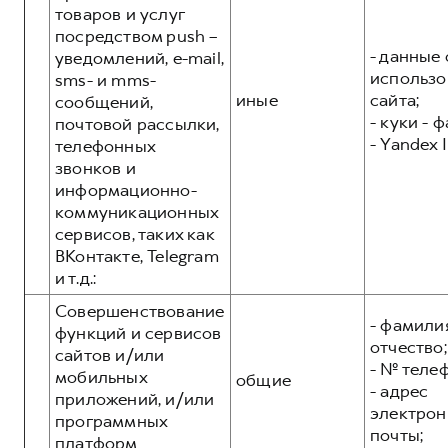
товаров и услуг
посредством push –
- данные 
уведомлений, e-mail,
использо
sms- и mms-
иные
сайта;
сообщений,
- куки - 
почтовой рассылки,
- Yandex I
телефонных
звонков и
информационно-
коммуникационных
сервисов, таких как
ВКонтакте, Telegram
и т.д.:
Совершенствование
- фамилия
функций и сервисов
отчество;
сайтов и/или
- № теле
мобильных
общие
- адрес
приложений, и/или
электрон
программных
почты;
платформ