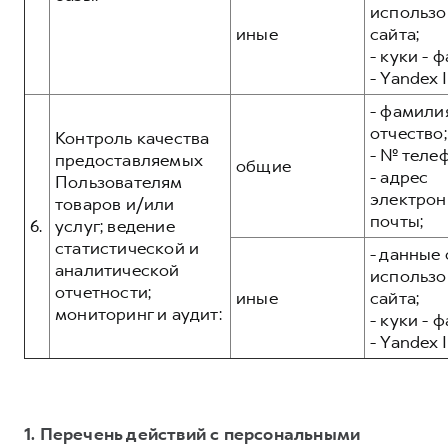
использо
иные
сайта;
- куки - 
- Yandex I
- фамилия
отчество;
Контроль качества
- № теле
предоставляемых
общие
- адрес
Пользователям
электрон
товаров и/или
почты;
6.
услуг; ведение
статистической и
- данные 
аналитической
использо
отчетности;
иные
сайта;
мониторинг и аудит:
- куки - 
- Yandex I
1. Перечень действий с персональными