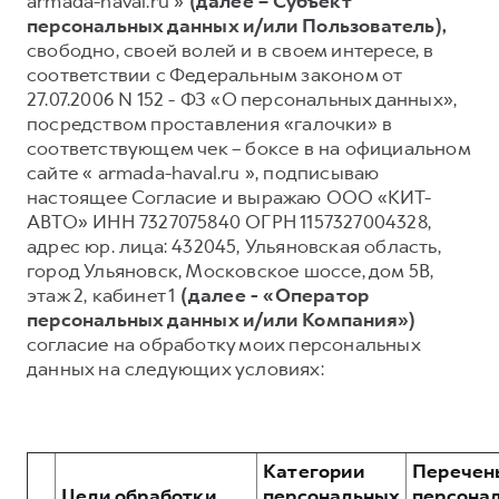
armada-haval.ru »
(далее – Субъект
персональных данных и/или Пользователь),
Тест-драйв
СЕРВИСНОЕ ОБСЛУЖИВАНИЕ
О дилере
свободно, своей волей и в своем интересе, в
Трейд-ин
Нулевое ТО
Наша команда
соответствии с Федеральным законом от
27.07.2006 N 152 - ФЗ «О персональных данных»,
DARGO
DARGO X
Программа «Помощь на дороге»
Контакты
от 3 199 000 ₽
от 3 499 000 ₽
посредством проставления «галочки» в
КРЕДИТ И СТРАХОВАНИЕ
Регламенты технического обслуживания
соответствующем чек – боксе в на официальном
сайте « armada-haval.ru », подписываю
Кредитный калькулятор
Электронный ПТС
настоящее Согласие и выражаю ООО «КИТ-
Страхование
АВТО» ИНН 7327075840 ОГРН 1157327004328,
адрес юр. лица: 432045, Ульяновская область,
Кредит
ПОДДЕРЖКА
город Ульяновск, Московское шоссе, дом 5В,
F7
F7X
GWM Безопасность
от 2 899 000 ₽
от 3 599 000 ₽
этаж 2, кабинет 1
(далее - «Оператор
персональных данных и/или Компания»)
КОРПОРАТИВНЫМ КЛИЕНТАМ
Гарантия HAVAL
согласие на обработку моих персональных
Для малого бизнеса
Мобильное приложение GWM
данных на следующих условиях:
Корпоративным клиентам
Программа «HAVAL Защита+»
Крупным корпоративным клиентам
Руководства по эксплуатации
POER
от 3 449 000 ₽
Система управления автопарком GWM Fleet
Подписки
Категории
Перечен
Цели обработки
персональных
персона