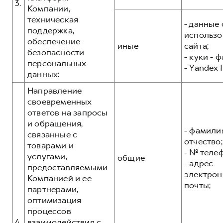
3.
Компании,
техническая
- данные 
поддержка,
использо
обеспечение
иные
сайта;
безопасности
- куки - 
персональных
- Yandex I
данных:
Направление
своевременных
ответов на запросы
и обращения,
- фамилия
связанные с
отчество;
товарами и
- № теле
услугами,
общие
- адрес
предоставляемыми
электрон
Компанией и ее
почты;
партнерами,
оптимизация
процессов
4.
взаимодействия с