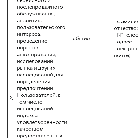
сервисного и
послепродажного
обслуживания,
аналитика
- фамилия
пользовательского
отчество;
интереса,
- № теле
общие
проведение
- адрес
опросов,
электрон
анкетирования,
почты;
исследований
рынка и других
исследований для
определения
предпочтений
Пользователей, в
2.
том числе
исследований
индекса
удовлетворенности
качеством
предоставленных