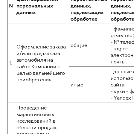
Сервис для корпоративных клиентов
N
персональных
данных,
данных,
HAVAL Лизинг
АКСЕССУАРЫ HAVAL
данных
подлежащих
подлежа
обработке
обработ
Автомобильные аксессуары
- фамилия
АКСЕССУАРЫ HAVAL
Коллекция CITY
отчество;
Автомобильные аксессуары
Коллекция Базовая
- № теле
общие
Оформление заказа
- адрес
Коллекция CITY
Коллекция Детская
и/или предзаказа
электрон
Коллекция Базовая
автомобиля на
почты;
1.
сайте Компании с
Коллекция Детская
- данные 
целью дальнейшего
использо
приобретения:
иные
сайта;
- куки - 
- Yandex I
Проведение
маркетинговых
исследований в
области продаж,