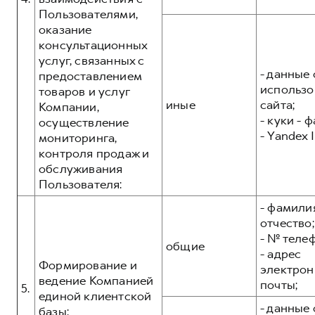
Пользователями,
оказание
консультационных
услуг, связанных с
- данные 
предоставлением
использо
товаров и услуг
иные
сайта;
Компании,
- куки - 
осуществление
- Yandex I
мониторинга,
контроля продаж и
обслуживания
Пользователя:
- фамилия
отчество;
- № теле
общие
- адрес
Формирование и
электрон
ведение Компанией
почты;
5.
единой клиентской
- данные 
базы: