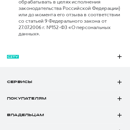
обрабатывать в целях исполнения
законодательства Российской Федерации)
или до момента его отзыва в соответствии
со статьей 9 Федерального закона от
27.07.2006 г. №152-ФЗ «О персональных
данных».
M6
JOLION
СЕРВИСЫ
DARGO
Автомобили в наличии
DARGO Х
ПОКУПАТЕЛЯМ
Заказать тест-драйв
F7
Автомобили в наличии
Рассчитать кредит
F7x
ВЛАДЕЛЬЦАМ
Конфигуратор HAVAL
Записаться на сервис
POER
Все о сервисе
Аксессуары HAVAL