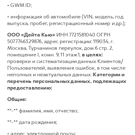
-
GWM ID;
-
информация об автомобиле (VIN, модель, год
выпуска, пробег, регистрационный номер и др.);
ООО «Дейта Кью»
ИНН 7721581040 ОГРН
5077746329876, адрес регистрации: 119034, г.
Москва, Турчанинов переулок, дом 6 стр. 2,
помещение I, комн. 9, 11 этаж 1,
в целях:
проверки и систематизации данных Клиентов/
Пользователей, выявления ошибок, в том числе
неполных и неактуальных данных.
Категории и
перечень персональных данных, подлежащих
предоставлению:
Общие:
**-** фамилия, имя, отчество;
**-** дата рождения;
-
адрес электронной почты;