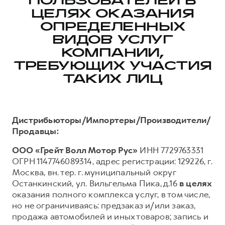
ПОЛЬЗОВАТЕЛЕЙ В
ЦЕЛЯХ ОКАЗАНИЯ
Тест-драйв
СЕРВИСНОЕ ОБСЛУЖИВАНИЕ
О дилере
ОПРЕДЕЛЕННЫХ
Трейд-ин
Нулевое ТО
Наша команда
ВИДОВ УСЛУГ
DARGO
DARGO X
Программа «Помощь на дороге»
Контакты
от 3 199 000 ₽
КОМПАНИИ,
от 3 499 000 ₽
КРЕДИТ И СТРАХОВАНИЕ
Регламенты технического обслуживания
ТРЕБУЮЩИХ УЧАСТИЯ
ТАКИХ ЛИЦ
Кредитный калькулятор
Электронный ПТС
Страхование
Кредит
ПОДДЕРЖКА
Дистрибьюторы/Импортеры/Производители/
F7
F7X
GWM Безопасность
Продавцы:
от 2 899 000 ₽
от 3 599 000 ₽
КОРПОРАТИВНЫМ КЛИЕНТАМ
Гарантия HAVAL
ООО «Грейт Волл Мотор Рус»
ИНН 7729763331
ОГРН 1147746089314, адрес регистрации: 129226, г.
Для малого бизнеса
Мобильное приложение GWM
Москва, вн. тер. г. муниципальный округ
Корпоративным клиентам
Программа «HAVAL Защита+»
Останкинский, ул. Вильгельма Пика, д.16
в целях
Крупным корпоративным клиентам
Руководства по эксплуатации
оказания полного комплекса услуг, в том числе,
POER
но не ограничиваясь: предзаказ и/или заказ,
от 3 449 000 ₽
Система управления автопарком
Подписки
продажа автомобилей и иных товаров; запись и