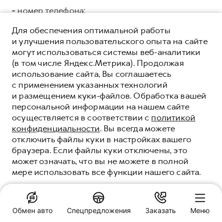
-
номер телефона;
ООО «СЛАВА ГРУПП»
ИНН 7704875192 ОГРН
Для обеспечения оптимальной работы
5147746150041, адрес регистрации: г. Москва, ул.
и улучшения пользовательского опыта на сайте
Тверская, дом 16, стр.3, помещ. 3 в целях:
могут использоваться системы веб-аналитики
коммуникации с Клиентами/Пользователями, в
(в том числе Яндекс.Метрика). Продолжая
том числе: направления e.mail рассылки;
использование сайта, Вы соглашаетесь
проведения маркетинговых кампаний и
с применением указанных технологий
исследований; поддержки процесса продаж,
и размещением куки-файлов. Обработка вашей
аналитики данных.
Категории и перечень
персональной информации на нашем сайте
персональных данных, подлежащих
осуществляется в соответствии с
политикой
предоставлению:
конфиденциальности
. Вы всегда можете
отключить файлы куки в настройках вашего
Общие:
браузера. Если файлы куки отключены, это
может означать, что вы не можете в полной
-
фамилия, имя, отчество;
мере использовать все функции нашего сайта.
-
дата рождения;
ПОНЯТНО
-
адрес электронной почты;
Обмен авто
Спецпредложения
Заказать
Меню
-
номер телефона;