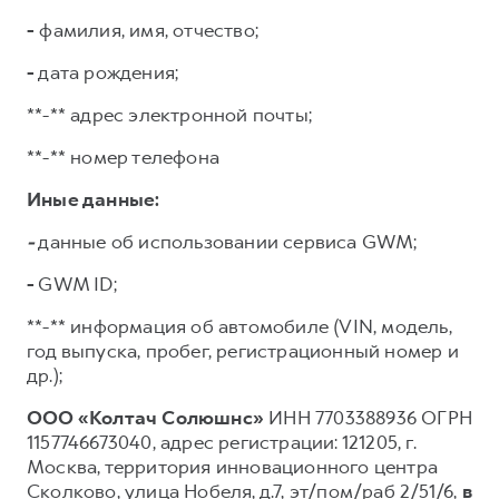
-
фамилия, имя, отчество;
-
дата рождения;
**-** адрес электронной почты;
**-** номер телефона
Иные данные:
-
данные об использовании сервиса GWM;
-
GWM ID;
**-** информация об автомобиле (VIN, модель,
год выпуска, пробег, регистрационный номер и
др.);
ООО «Колтач Солюшнс»
ИНН 7703388936 ОГРН
1157746673040, адрес регистрации: 121205, г.
Москва, территория инновационного центра
Сколково, улица Нобеля, д.7, эт/пом/раб 2/51/6,
в