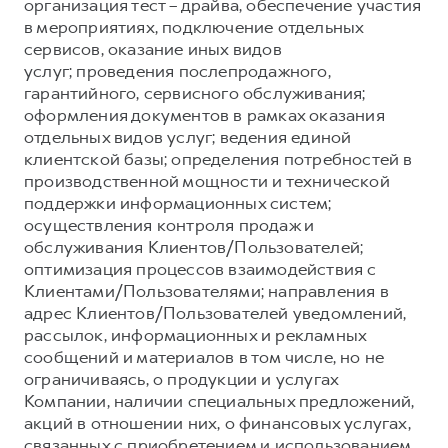
Сервис для корпоративных клиентов
организация тест – драйва, обеспечение участия
в мероприятиях, подключение отдельных
HAVAL Лизинг
АКСЕССУАРЫ HAVAL
сервисов, оказание иных видов
Автомобильные аксессуары
услуг; проведения послепродажного,
гарантийного, сервисного обслуживания;
АКСЕССУАРЫ HAVAL
Коллекция CITY
оформления документов в рамках оказания
Автомобильные аксессуары
Коллекция Базовая
отдельных видов услуг; ведения единой
клиентской базы; определения потребностей в
Коллекция CITY
Коллекция Детская
производственной мощности и технической
Коллекция Базовая
поддержки информационных систем;
осуществления контроля продаж и
Коллекция Детская
обслуживания Клиентов/Пользователей;
оптимизация процессов взаимодействия с
Клиентами/Пользователями; направления в
адрес Клиентов/Пользователей уведомлений,
рассылок, информационных и рекламных
сообщений и материалов в том числе, но не
ограничиваясь, о продукции и услугах
Компании, наличии специальных предложений,
акций в отношении них, о финансовых услугах,
связанных с приобретением и использованием