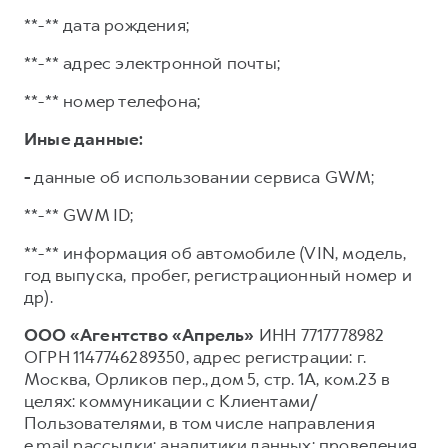
**-** дата рождения;
**-** адрес электронной почты;
**-** номер телефона;
Иные данные:
-
данные об использовании сервиса GWM;
**-** GWM ID;
**-** информация об автомобиле (VIN, модель,
год выпуска, пробег, регистрационный номер и
др).
ООО «Агентство «Апрель»
ИНН 7717778982
ОГРН 1147746289350, адрес регистрации: г.
Москва, Орликов пер., дом 5, стр. 1А, ком.23 в
целях: коммуникации с Клиентами/
Пользователями, в том числе направления
e.mail рассылки; аналитики данных; проведения