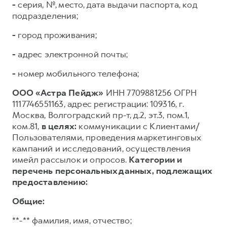
-
серия, №, место, дата выдачи паспорта, код
подразделения;
-
город проживания;
-
адрес электронной почты;
-
номер мобильного телефона;
ООО «Астра Пейдж»
ИНН 7709881256 ОГРН
1117746551163, адрес регистрации: 109316, г.
Москва, Волгоградский пр-т, д.2, эт.3, пом.1,
ком.81,
в целях:
коммуникации с Клиентами/
Пользователями, проведения маркетинговых
кампаний и исследований, осуществления
имейл рассылок и опросов.
Категории и
перечень персональных данных, подлежащих
предоставлению:
Общие:
**-** фамилия, имя, отчество;