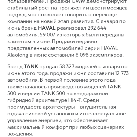
пользователей. Продажи GWM демонстрируют
стабильный рост на протяжении шести месяцев
Тест-драйв
СЕРВИСНОЕ ОБСЛУЖИВАНИЕ
О дилере
подряд, что позволяет говорить о переходе
Трейд-ин
Нулевое ТО
Наша команда
компании на новый этап развития. С января по
DARGO
июнь бренд
HAVAL
реализовал 292 644
DARGO X
Программа «Помощь на дороге»
Контакты
от 3 199 000 ₽
от 3 499 000 ₽
автомобиля, 59 007 из которых были переданы
КРЕДИТ И СТРАХОВАНИЕ
Регламенты технического обслуживания
клиентам в июне. Продажи недавно
представленных автомобилей серии HAVAL
Кредитный калькулятор
Электронный ПТС
Xiaolong в июне составили 6 098 экземпляров.
Страхование
Бренд
TANK
продал 58 327 моделей с января по
Кредит
ПОДДЕРЖКА
июнь этого года, продажи июня составили 12 773
F7
F7X
GWM Безопасность
автомобиля. В первой половине этого года
от 2 899 000 ₽
от 3 599 000 ₽
также началось производство моделей TANK
КОРПОРАТИВНЫМ КЛИЕНТАМ
Гарантия HAVAL
500 и версии TANK 500 на внедорожной
Для малого бизнеса
Мобильное приложение GWM
гибридной архитектуре Hi4-T. Среди
преимуществ архитектуры – внушительная
Корпоративным клиентам
Программа «HAVAL Защита+»
отдача силовой установки и интеллектуальное
Крупным корпоративным клиентам
Руководства по эксплуатации
управление энергией, что обеспечивает
POER
максимальный комфорт при любых сценариях
от 3 449 000 ₽
Система управления автопарком
Подписки
вождения.