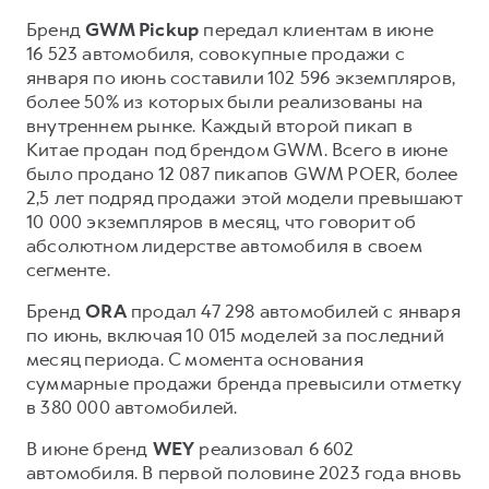
Сервис для корпоративных клиентов
Бренд
GWM Pickup
передал клиентам в июне
HAVAL Лизинг
АКСЕССУАРЫ HAVAL
16 523 автомобиля, совокупные продажи с
Автомобильные аксессуары
января по июнь составили 102 596 экземпляров,
более 50% из которых были реализованы на
АКСЕССУАРЫ HAVAL
Коллекция CITY
внутреннем рынке. Каждый второй пикап в
Автомобильные аксессуары
Коллекция Базовая
Китае продан под брендом GWM. Всего в июне
было продано 12 087 пикапов GWM POER, более
Коллекция CITY
Коллекция Детская
2,5 лет подряд продажи этой модели превышают
Коллекция Базовая
10 000 экземпляров в месяц, что говорит об
абсолютном лидерстве автомобиля в своем
Коллекция Детская
сегменте.
Бренд
ORA
продал 47 298 автомобилей с января
по июнь, включая 10 015 моделей за последний
месяц периода. С момента основания
суммарные продажи бренда превысили отметку
в 380 000 автомобилей.
В июне бренд
WEY
реализовал 6 602
автомобиля. В первой половине 2023 года вновь