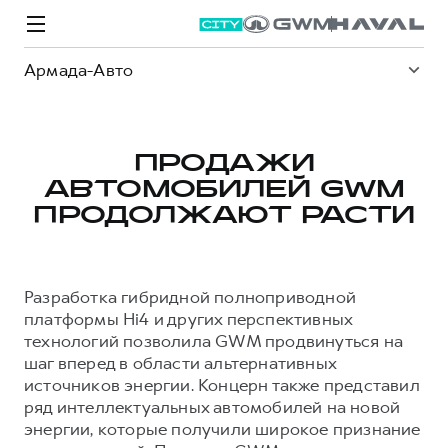
Армада-Авто
ПРОДАЖИ
АВТОМОБИЛЕЙ GWM
Модели
Покупателям
Владельцам
Спецпредложения
О дилере
ПРОДОЛЖАЮТ РАСТИ
ВЫБОР И ПОКУПКА
СЕРВИС
СПЕЦПРЕДЛОЖЕНИЯ
БРЕНД HAVAL
Разработка гибридной полноприводной
Автомобили в наличии
Все о сервисе
Покупателям
О бренде
платформы Hi4 и других перспективных
технологий позволила GWM продвинуться на
Конфигуратор HAVAL
Запись на сервис
Владельцам
Новости
шаг вперед в области альтернативных
M6
Аксессуары HAVAL
Моторное масло
О GWM
JOLION
источников энергии. Концерн также представил
от 2 049 000 ₽
от 2 049 000 ₽
ряд интеллектуальных автомобилей на новой
Каталоги и прайс-листы
Стоимость ТО
энергии, которые получили широкое признание
Программа «HAVAL Защита+»
ИНФОРМАЦИЯ О ДИЛЕРЕ