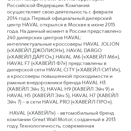
Российской Федерации. Компания
осуществляет свою деятельность с февраля
2014 года. Первый официальный дилерский
центр HAVAL открылся в Москве в июне 2015
года. На данный момент в России представлено
240 дилерских центров HAVAL:
интеллектуальные кроссоверы HAVAL JOLION
(«ХАВЕЙЛ ДЖО́ЛИОН»), HAVAL DARGO
(«ХАВЕЙЛ ДА́РГО»,) HAVAL М6 («ХАВЕЙЛ M6»),
HAVAL F7 («ХАВЕЙЛ Ф7») представлены в
дилерской сети HAVAL CITY («ХАВЕЙЛ СИТИ»),
а кроссоверы повышенной проходимости и
рамные внедорожники бренда HAVAL H3
(ХАВЕЙЛ Эйч 3), HAVAL H9 (ХАВЕЙЛ Эйч 9) и
HAVAL H5 (ХАВЕЙЛ Эйч 5), HAVAL H7 (ХАВЕЙЛ
Эйч 7) – в сети HAVAL PRO («ХАВЕЙЛ ПРО»).
HAVAL («ХАВЕЙЛ») - автомобильный бренд
компании Great Wall Motor, созданный в 2013
году. Технологичность, современная