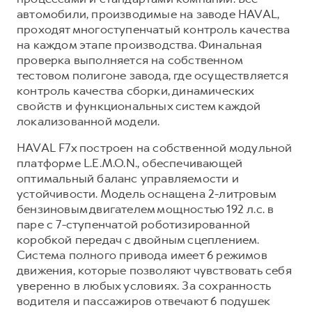
Сервис для корпоративных клиентов
автомобили, производимые на заводе HAVAL,
HAVAL Лизинг
АКСЕССУАРЫ HAVAL
проходят многоступенчатый контроль качества
на каждом этапе производства. Финальная
Автомобильные аксессуары
проверка выполняется на собственном
АКСЕССУАРЫ HAVAL
Коллекция CITY
тестовом полигоне завода, где осуществляется
контроль качества сборки, динамических
Автомобильные аксессуары
Коллекция Базовая
свойств и функциональных систем каждой
Коллекция CITY
Коллекция Детская
локализованной модели.
Коллекция Базовая
HAVAL F7x построен на собственной модульной
Коллекция Детская
платформе L.E.M.O.N., обеспечивающей
оптимальный баланс управляемости и
устойчивости. Модель оснащена 2-литровым
бензиновым двигателем мощностью 192 л.с. в
паре с 7-ступенчатой роботизированной
коробкой передач с двойным сцеплением.
Система полного привода имеет 6 режимов
движения, которые позволяют чувствовать себя
уверенно в любых условиях. За сохранность
водителя и пассажиров отвечают 6 подушек