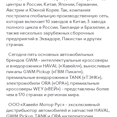
центры в России, Китае, Японии, Германии,
Австрии и Южной Корее. Так, компания
построила глобальную производственную сеть,
которая включает 10 заводов в Китае, 3 завода
полного цикла в России, Таиланде и Бразилии, а
также несколько зарубежных сборочных
предприятий в Эквадоре, Пакистан и других
странах.
Сегодня пять основных автомобильных
брендов GWM - интеллектуальные кроссоверы
и внедорожники HAVAL («Хавейл»), выносливые
пикапы GWM Pickup («ГВМ Пикап»),
премиальные внедорожники TANK («ТЭНК»),
электромобили ORA («ОРА»), премиальные
кроссоверы WEY («ВЕЙ») - представлены более
чем в 170 странах и регионах мира.
ООО «Хавейл Мотор Рус» - эксклюзивный
дистрибьютор автомобилей и запчастей HAVAL,
GWM Pickup, TANK и ORA на территории