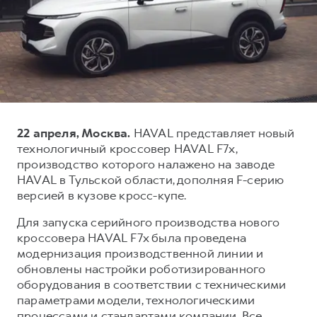
Тест-драйв
СЕРВИСНОЕ ОБСЛУЖИВАНИЕ
О дилере
Трейд-ин
Нулевое ТО
Наша команда
DARGO
DARGO X
Программа «Помощь на дороге»
Контакты
от 3 199 000 ₽
от 3 499 000 ₽
КРЕДИТ И СТРАХОВАНИЕ
Регламенты технического обслуживания
Кредитный калькулятор
Электронный ПТС
22 апреля, Москва.
HAVAL представляет новый
Страхование
технологичный кроссовер HAVAL F7x,
Кредит
ПОДДЕРЖКА
производство которого налажено на заводе
F7
F7X
HAVAL в Тульской области, дополняя F-серию
GWM Безопасность
от 2 899 000 ₽
от 3 599 000 ₽
версией в кузове кросс-купе.
КОРПОРАТИВНЫМ КЛИЕНТАМ
Гарантия HAVAL
Для запуска серийного производства нового
Для малого бизнеса
Мобильное приложение GWM
кроссовера HAVAL F7x была проведена
Корпоративным клиентам
Программа «HAVAL Защита+»
модернизация производственной линии и
обновлены настройки роботизированного
Крупным корпоративным клиентам
Руководства по эксплуатации
оборудования в соответствии с техническими
POER
от 3 449 000 ₽
Система управления автопарком
Подписки
параметрами модели, технологическими
процессами и стандартами компании. Все