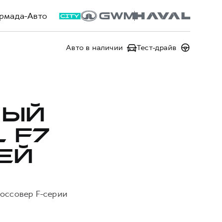
рмада-Авто
Авто в наличии
Тест-драйв
НЫЙ
 F7
ЕЙ
россовер F-серии