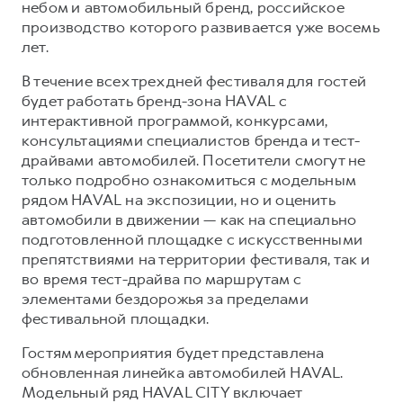
Сервис для корпоративных клиентов
небом и автомобильный бренд, российское
производство которого развивается уже восемь
HAVAL Лизинг
АКСЕССУАРЫ HAVAL
лет.
Автомобильные аксессуары
В течение всех трех дней фестиваля для гостей
АКСЕССУАРЫ HAVAL
Коллекция CITY
будет работать бренд-зона HAVAL с
Автомобильные аксессуары
Коллекция Базовая
интерактивной программой, конкурсами,
консультациями специалистов бренда и тест-
Коллекция CITY
Коллекция Детская
драйвами автомобилей. Посетители смогут не
Коллекция Базовая
только подробно ознакомиться с модельным
рядом HAVAL на экспозиции, но и оценить
Коллекция Детская
автомобили в движении — как на специально
подготовленной площадке с искусственными
препятствиями на территории фестиваля, так и
во время тест-драйва по маршрутам с
элементами бездорожья за пределами
фестивальной площадки.
Гостям мероприятия будет представлена
обновленная линейка автомобилей HAVAL.
Модельный ряд HAVAL CITY включает