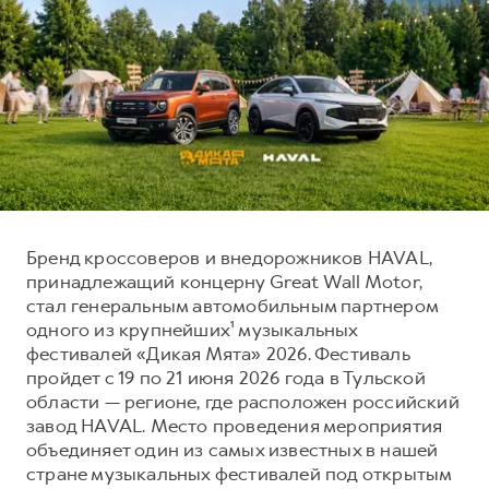
Тест-драйв
СЕРВИСНОЕ ОБСЛУЖИВАНИЕ
О дилере
Трейд-ин
Нулевое ТО
Наша команда
DARGO
DARGO X
Программа «Помощь на дороге»
Контакты
от 3 199 000 ₽
от 3 499 000 ₽
КРЕДИТ И СТРАХОВАНИЕ
Регламенты технического обслуживания
Кредитный калькулятор
Электронный ПТС
Страхование
Кредит
ПОДДЕРЖКА
Бренд кроссоверов и внедорожников HAVAL,
F7
F7X
принадлежащий концерну Great Wall Motor,
GWM Безопасность
от 2 899 000 ₽
от 3 599 000 ₽
стал генеральным автомобильным партнером
КОРПОРАТИВНЫМ КЛИЕНТАМ
Гарантия HAVAL
одного из крупнейших¹ музыкальных
Для малого бизнеса
Мобильное приложение GWM
фестивалей «Дикая Мята» 2026. Фестиваль
пройдет с 19 по 21 июня 2026 года в Тульской
Корпоративным клиентам
Программа «HAVAL Защита+»
области — регионе, где расположен российский
Крупным корпоративным клиентам
Руководства по эксплуатации
завод HAVAL. Место проведения мероприятия
POER
объединяет один из самых известных в нашей
от 3 449 000 ₽
Система управления автопарком
Подписки
стране музыкальных фестивалей под открытым