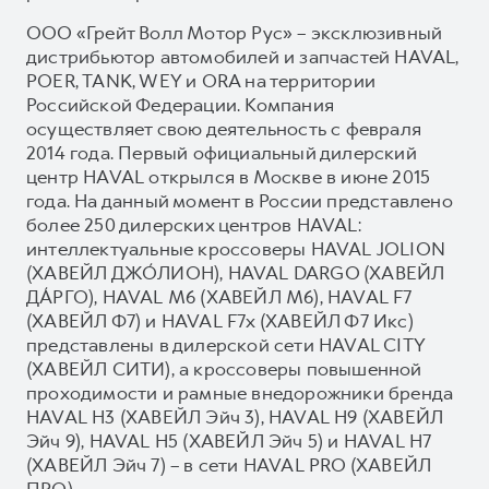
ООО «Грейт Волл Мотор Рус» – эксклюзивный
дистрибьютор автомобилей и запчастей HAVAL,
POER, TANK, WEY и ORA на территории
Российской Федерации. Компания
осуществляет свою деятельность с февраля
2014 года. Первый официальный дилерский
центр HAVAL открылся в Москве в июне 2015
года. На данный момент в России представлено
более 250 дилерских центров HAVAL:
интеллектуальные кроссоверы HAVAL JOLION
(ХАВЕЙЛ ДЖО́ЛИОН), HAVAL DARGO (ХАВЕЙЛ
ДА́РГО), HAVAL М6 (ХАВЕЙЛ M6), HAVAL F7
(ХАВЕЙЛ Ф7) и HAVAL F7x (ХАВЕЙЛ Ф7 Икс)
представлены в дилерской сети HAVAL CITY
(ХАВЕЙЛ СИТИ), а кроссоверы повышенной
проходимости и рамные внедорожники бренда
HAVAL H3 (ХАВЕЙЛ Эйч 3), HAVAL H9 (ХАВЕЙЛ
Эйч 9), HAVAL H5 (ХАВЕЙЛ Эйч 5) и HAVAL H7
(ХАВЕЙЛ Эйч 7) – в сети HAVAL PRO (ХАВЕЙЛ
ПРО).