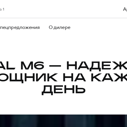
А
. 1
пецпредложения
О дилере
AL M6 — НАДЕ
ОЩНИК НА КА
ДЕНЬ