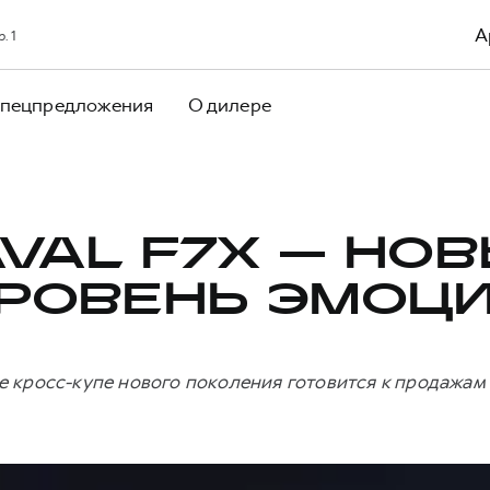
А
. 1
пецпредложения
О дилере
VAL F7X — НО
РОВЕНЬ ЭМОЦ
е кросс-купе нового поколения готовится к продажам 